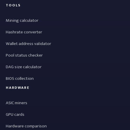
TOOLS
Mining calculator
Hashrate converter
Wallet address validator
Pool status checker
DAG size calculator
BIOS collection
HARDWARE
ASIC miners
GPU cards
Hardware comparison