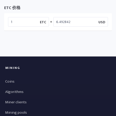
ETC 价格
=
ETC
USD
MINING
Coins
Algorithms
Miner clients
Mining pools