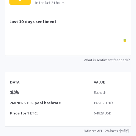
in the last 24 hours
Last 30 days sentiment
What is sentiment feedback?
DATA
VALUE
算法:
Etchash
2MINERS ETC pool hashrate
18.7932 TH/s
Price for 1 ETC:
6.4928 USD
2Miners API
2Miners 小组件