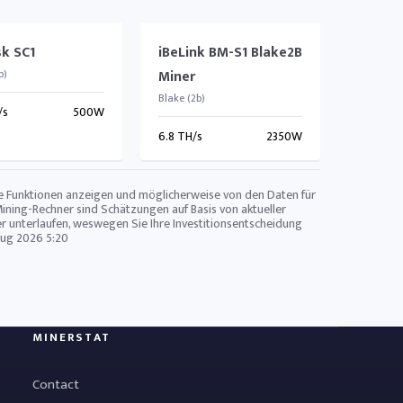
sk SC1
iBeLink BM-S1 Blake2B
b)
Miner
Blake (2b)
/s
500W
6.8 TH/s
2350W
zte Funktionen anzeigen und möglicherweise von den Daten für
Mining-Rechner sind Schätzungen auf Basis von aktueller
r unterlaufen, weswegen Sie Ihre Investitionsentscheidung
Aug 2026 5:20
MINERSTAT
Contact