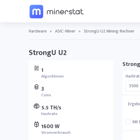
Hardware
»
ASIC-Miner
»
StrongU U2 Mining-Rechner
StrongU U2
Strong
1
Hashrat
Algorithmen
3
Coins
Ergebn
5.5 TH/s
Hashrate
Mit 
1600 W
Stromverbrauch