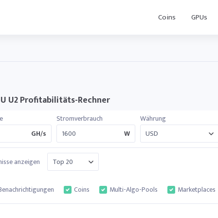
Coins
GPUs
U U2 Profitabilitäts-Rechner
e
Stromverbrauch
Währung
GH/s
W
isse anzeigen
Benachrichtigungen
Coins
Multi-Algo-Pools
Marketplaces