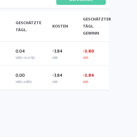
GESCHÄTZTER
GESCHÄTZTE
KOSTEN
TÄGL.
TÄGL.
GEWINN
0.04
-3.84
-3.80
USD (~12.57 SC)
USD
USD
0.00
-3.84
-3.84
USD (~0 BTC)
USD
USD