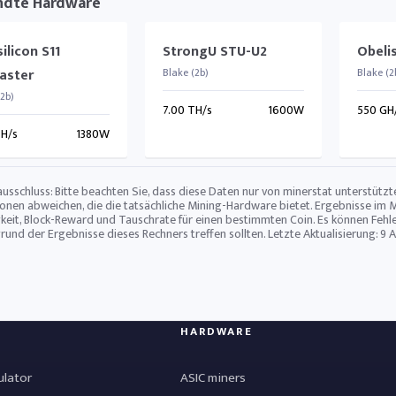
ndte Hardware
ilicon S11
StrongU STU-U2
Obeli
aster
Blake (2b)
Blake (2
(2b)
7.00 TH/s
1600W
550 GH
TH/s
1380W
usschluss: Bitte beachten Sie, dass diese Daten nur von minerstat unterstüt
ionen abweichen, die die tatsächliche Mining-Hardware bietet. Ergebnisse im 
keit, Block-Reward und Tauschrate für einen bestimmten Coin. Es können Fehle
grund der Ergebnisse dieses Rechners treffen sollten. Letzte Aktualisierung:
9 
HARDWARE
ulator
ASIC miners