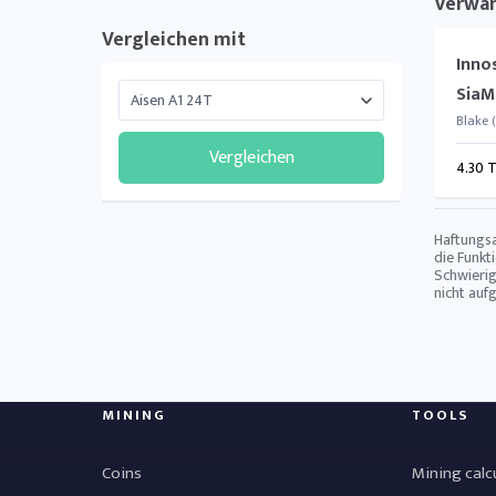
Verwa
Vergleichen mit
Innos
SiaM
Blake 
Vergleichen
4.30 
Haftungsa
die Funkt
Schwierig
nicht auf
MINING
TOOLS
Coins
Mining calc