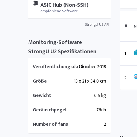
ASIC Hub (Non-SSH)
empfohlene Software
StrongU U2 API
#
N
Monitoring-Software
StrongU U2 Spezifikationen
1
Veröffentlichungsdatum
Oktober 2018
2
Größe
13 x 21 x 34.8 cm
Gewicht
6.5 kg
Geräuschpegel
76db
Number of fans
2