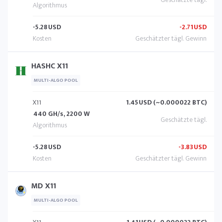
-5.28
USD
-2.71
USD
HASHC X11
MULTI-ALGO POOL
X11
1.45
USD (~0.000022 BTC)
440 GH/s, 2200 W
-5.28
USD
-3.83
USD
MD X11
MULTI-ALGO POOL