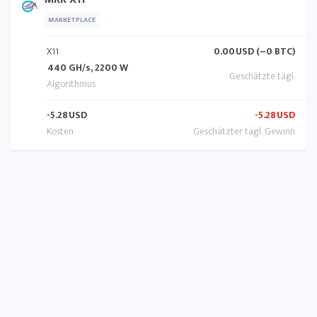
MARKETPLACE
X11
0.00
USD (~0 BTC)
440 GH/s, 2200 W
-5.28
USD
-5.28
USD