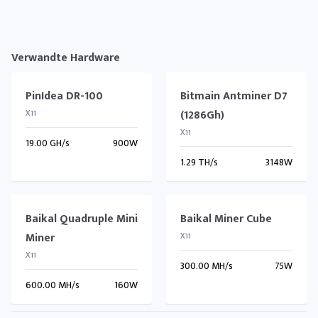
Verwandte Hardware
PinIdea DR-100
Bitmain Antminer D7
X11
(1286Gh)
X11
19.00 GH/s
900W
1.29 TH/s
3148W
Baikal Quadruple Mini
Baikal Miner Cube
Miner
X11
X11
300.00 MH/s
75W
600.00 MH/s
160W