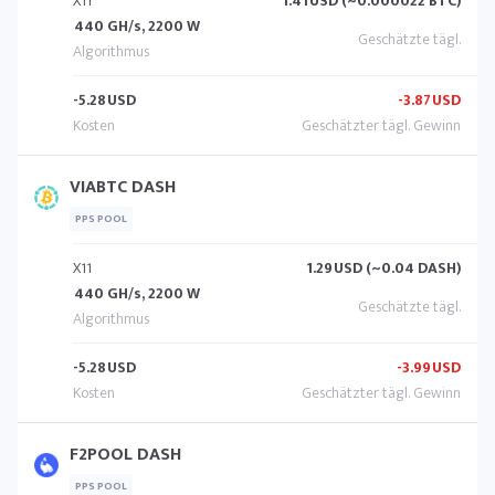
X11
1.41
USD (~0.000022 BTC)
440 GH/s, 2200 W
-5.28
USD
-3.87
USD
VIABTC DASH
PPS POOL
X11
1.29
USD (~0.04 DASH)
440 GH/s, 2200 W
-5.28
USD
-3.99
USD
F2POOL DASH
PPS POOL