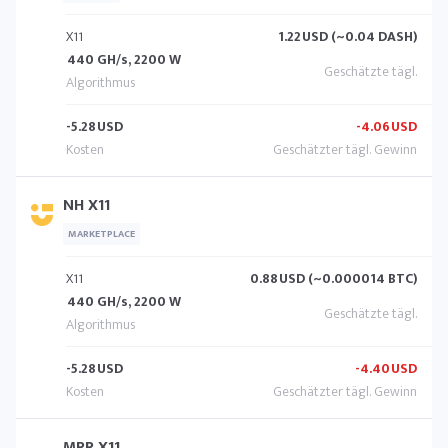
X11
1.22
USD (~0.04 DASH)
440 GH/s, 2200 W
-5.28
USD
-4.06
USD
NH X11
MARKETPLACE
X11
0.88
USD (~0.000014 BTC)
440 GH/s, 2200 W
-5.28
USD
-4.40
USD
MRR X11