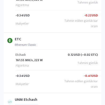
-0.54
USD
-0.22
USD
ETC
Ethereum Classic
Etchash
0.12
USD (~0.02 ETC)
161.55 MH/s, 223 W
-0.54
USD
-0.41
USD
UNM Etchash