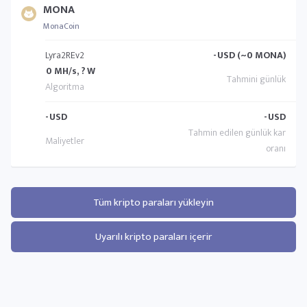
MONA
MonaCoin
Lyra2REv2
-
USD (~0 MONA)
0 MH/s, ? W
-
USD
-
USD
Tüm kripto paraları yükleyin
Uyarılı kripto paraları içerir