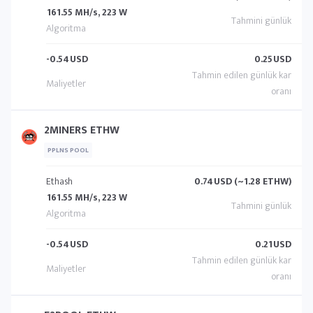
161.55 MH/s, 223 W
-0.54
USD
0.25
USD
2MINERS ETHW
PPLNS POOL
Ethash
0.74
USD (~1.28 ETHW)
161.55 MH/s, 223 W
-0.54
USD
0.21
USD