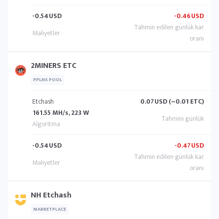
-0.54
USD
-0.46
USD
2MINERS ETC
PPLNS POOL
Etchash
0.07
USD (~0.01 ETC)
161.55 MH/s, 223 W
-0.54
USD
-0.47
USD
NH Etchash
MARKETPLACE