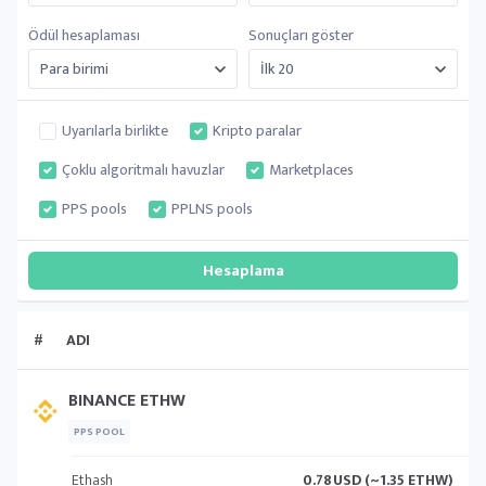
Ödül hesaplaması
Sonuçları göster
Uyarılarla birlikte
Kripto paralar
Çoklu algoritmalı havuzlar
Marketplaces
PPS pools
PPLNS pools
#
ADI
BINANCE ETHW
PPS POOL
Ethash
0.78
USD (~1.35 ETHW)