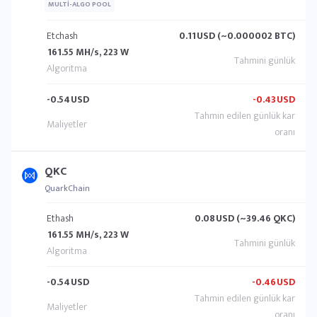
MULTI-ALGO POOL
Etchash
0.11
USD (~0.000002 BTC)
161.55 MH/s, 223 W
-0.54
USD
-0.43
USD
QKC
QuarkChain
Ethash
0.08
USD (~39.46 QKC)
161.55 MH/s, 223 W
-0.54
USD
-0.46
USD