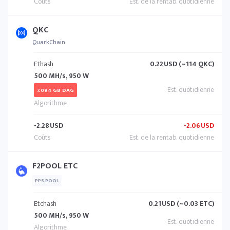
QKC
QuarkChain
Ethash
0.22
USD (~114 QKC)
500 MH/s, 950 W
7.094 GB DAG
-2.28
USD
-2.06
USD
F2POOL ETC
PPS POOL
Etchash
0.21
USD (~0.03 ETC)
500 MH/s, 950 W