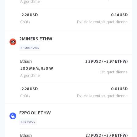
-2.28
USD
0.14
USD
2MINERS ETHW
PPLNS POOL
Ethash
2.29
USD (~3.97 ETHW)
500 MH/s, 950 W
-2.28
USD
0.01
USD
F2POOL ETHW
PPS POOL
Ethash
2.19
USD (~3.79 ETHW)