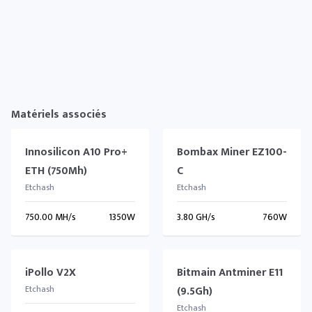
Matériels associés
Innosilicon A10 Pro+
Bombax Miner EZ100-
ETH (750Mh)
C
Etchash
Etchash
750.00 MH/s
1350W
3.80 GH/s
760W
iPollo V2X
Bitmain Antminer E11
Etchash
(9.5Gh)
Etchash