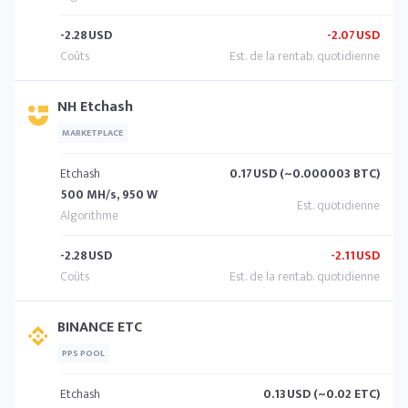
-2.28
USD
-2.07
USD
NH Etchash
MARKETPLACE
Etchash
0.17
USD (~0.000003 BTC)
500 MH/s, 950 W
-2.28
USD
-2.11
USD
BINANCE ETC
PPS POOL
Etchash
0.13
USD (~0.02 ETC)