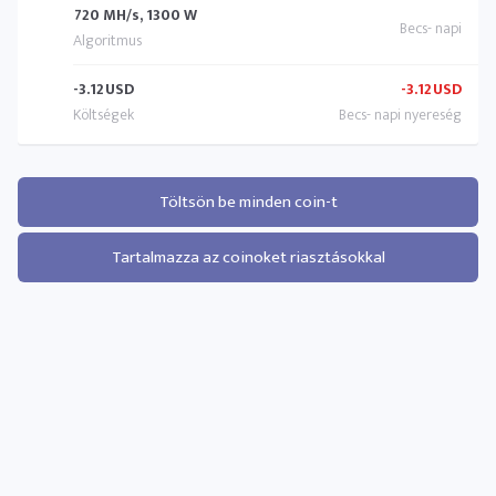
720 MH/s, 1300 W
-3.12
USD
-3.12
USD
Töltsön be minden coin-t
Tartalmazza az coinoket riasztásokkal