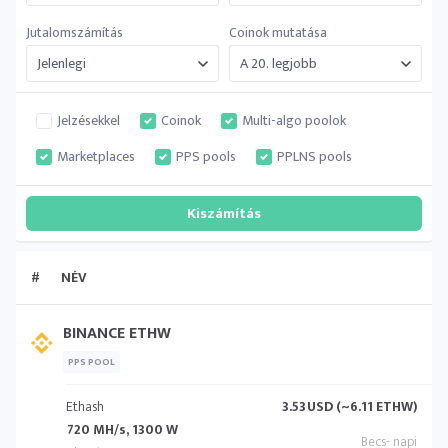
Jutalomszámítás
Coinok mutatása
Jelzésekkel
Coinok
Multi-algo poolok
Marketplaces
PPS pools
PPLNS pools
#
NÉV
BINANCE ETHW
PPS POOL
Ethash
3.53
USD (~6.11 ETHW)
720 MH/s, 1300 W