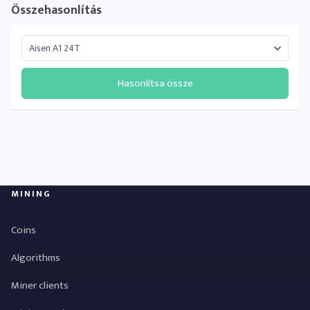
Összehasonlítás
Hasonlítsa össze
MINING
Coins
Algorithms
Miner clients