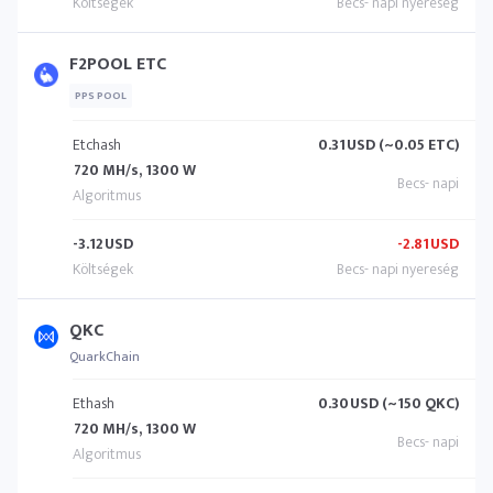
F2POOL ETC
PPS POOL
Etchash
0.31
USD (~0.05 ETC)
720 MH/s, 1300 W
-3.12
USD
-2.81
USD
QKC
QuarkChain
Ethash
0.30
USD (~150 QKC)
720 MH/s, 1300 W