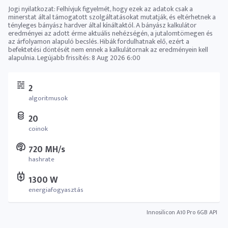
Jogi nyilatkozat: Felhívjuk figyelmét, hogy ezek az adatok csak a
minerstat által támogatott szolgáltatásokat mutatják, és eltérhetnek a
tényleges bányász ​​hardver által kínáltaktól. A bányász ​​kalkulátor
eredményei az adott érme aktuális nehézségén, a jutalomtömegen és
az árfolyamon alapuló becslés. Hibák fordulhatnak elő, ezért a
befektetési döntését nem ennek a kalkulátornak az eredményein kell
alapulnia. Legújabb frissítés:
8 Aug 2026 6:00
2
algoritmusok
20
coinok
720 MH/s
hashrate
1300 W
energiafogyasztás
Innosilicon A10 Pro 6GB API