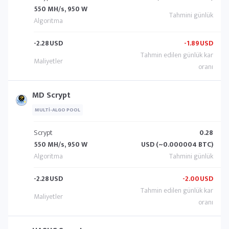
550 MH/s, 950 W
-2.28
USD
-1.89
USD
MD Scrypt
MULTI-ALGO POOL
Scrypt
0.28
550 MH/s, 950 W
USD (~0.000004 BTC)
-2.28
USD
-2.00
USD