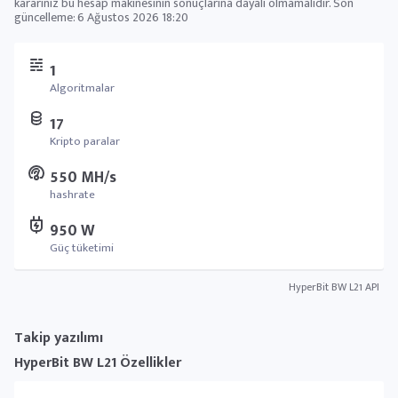
kararınız bu hesap makinesinin sonuçlarına dayalı olmamalıdır. Son
güncelleme:
6 Ağustos 2026 18:20
1
Algoritmalar
17
Kripto paralar
550 MH/s
hashrate
950 W
Güç tüketimi
HyperBit BW L21 API
Takip yazılımı
HyperBit BW L21 Özellikler