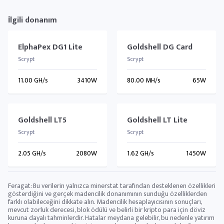
İlgili donanım
ElphaPex DG1 Lite
Goldshell DG Card
Scrypt
Scrypt
11.00 GH/s
3410W
80.00 MH/s
65W
Goldshell LT5
Goldshell LT Lite
Scrypt
Scrypt
2.05 GH/s
2080W
1.62 GH/s
1450W
Feragat: Bu verilerin yalnızca minerstat tarafından desteklenen özellikleri
gösterdiğini ve gerçek madencilik donanımının sunduğu özelliklerden
farklı olabileceğini dikkate alın. Madencilik hesaplayıcısının sonuçları,
mevcut zorluk derecesi, blok ödülü ve belirli bir kripto para için döviz
kuruna dayalı tahminlerdir. Hatalar meydana gelebilir, bu nedenle yatırım