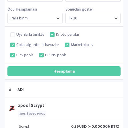
Ödül hesaplaması
Sonuçları göster
Uyarılarla birlikte
Kripto paralar
Çoklu algoritmalı havuzlar
Marketplaces
PPS pools
PPLNS pools
#
ADI
zpool Scrypt
MULTI-ALGO POOL
Scrypt
0.39
USD (~0.000006 BTC)