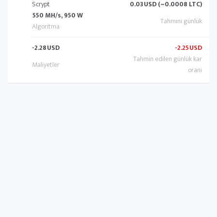
Scrypt
0.03
USD (~0.0008 LTC)
550 MH/s, 950 W
-2.28
USD
-2.25
USD