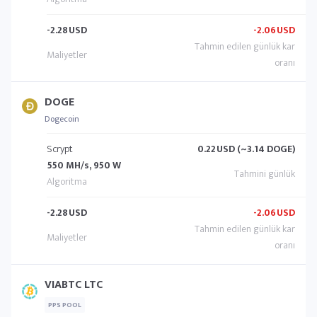
-2.28
USD
-2.06
USD
DOGE
Dogecoin
Scrypt
0.22
USD (~3.14 DOGE)
550 MH/s, 950 W
-2.28
USD
-2.06
USD
VIABTC LTC
PPS POOL