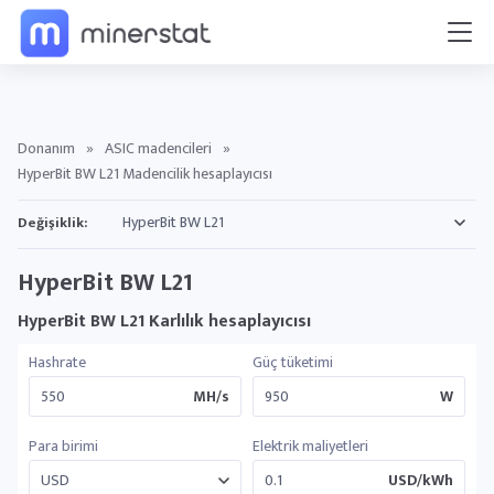
Donanım
»
ASIC madencileri
»
HyperBit BW L21 Madencilik hesaplayıcısı
Değişiklik:
HyperBit BW L21
HyperBit BW L21 Karlılık hesaplayıcısı
Hashrate
Güç tüketimi
MH/s
W
Para birimi
Elektrik maliyetleri
USD/kWh