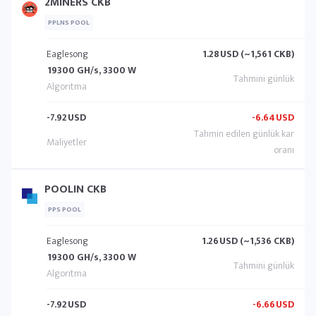
2MINERS CKB
PPLNS POOL
Eaglesong
1.28
USD (~1,561 CKB)
19300 GH/s, 3300 W
-7.92
USD
-6.64
USD
POOLIN CKB
PPS POOL
Eaglesong
1.26
USD (~1,536 CKB)
19300 GH/s, 3300 W
-7.92
USD
-6.66
USD