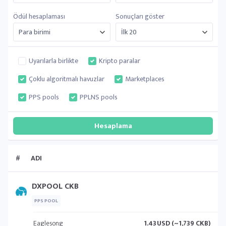
Ödül hesaplaması
Sonuçları göster
Uyarılarla birlikte
Kripto paralar
Çoklu algoritmalı havuzlar
Marketplaces
PPS pools
PPLNS pools
#
ADI
DXPOOL CKB
PPS POOL
Eaglesong
1.43
USD (~1,739 CKB)