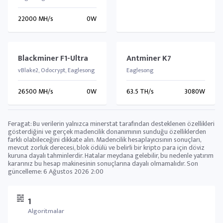
22000 MH/s
0W
Blackminer F1-Ultra
Antminer K7
vBlake2, Odocrypt, Eaglesong
Eaglesong
26500 MH/s
0W
63.5 TH/s
3080W
Feragat: Bu verilerin yalnızca minerstat tarafından desteklenen özellikleri
gösterdiğini ve gerçek madencilik donanımının sunduğu özelliklerden
farklı olabileceğini dikkate alın. Madencilik hesaplayıcısının sonuçları,
mevcut zorluk derecesi, blok ödülü ve belirli bir kripto para için döviz
kuruna dayalı tahminlerdir. Hatalar meydana gelebilir, bu nedenle yatırım
kararınız bu hesap makinesinin sonuçlarına dayalı olmamalıdır. Son
güncelleme:
6 Ağustos 2026 2:00
1
Algoritmalar