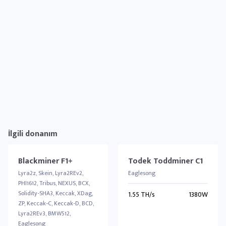
İlgili donanım
Blackminer F1+
Todek Toddminer C1
Lyra2z, Skein, Lyra2REv2,
Eaglesong
PHI1612, Tribus, NEXUS, BCX,
Solidity-SHA3, Keccak, XDag,
1.55 TH/s
1380W
ZP, Keccak-C, Keccak-D, BCD,
Lyra2REv3, BMW512,
Eaglesong