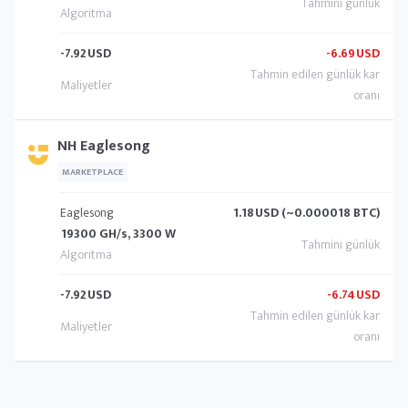
-7.92
USD
-6.69
USD
NH Eaglesong
MARKETPLACE
Eaglesong
1.18
USD (~0.000018 BTC)
19300 GH/s, 3300 W
-7.92
USD
-6.74
USD