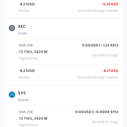
-8.21
USD
-6.10
USD
XEC
eCash
SHA-256
0.00
USD (~1.23 XEC)
72 TH/s, 3420 W
-8.21
USD
-8.21
USD
SYS
Syscoin
SHA-256
0.00
USD (~0.0008 SYS)
72 TH/s, 3420 W