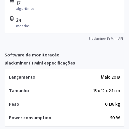
17
algoritmos
24
moedas
Blackminer F1 Mini API
Software de monitoração
Blackminer F1 Mini especificações
Lançamento
Maio 2019
Tamanho
13 x 12 x 2.1 cm
Peso
0.136 kg
Power consumption
50 W