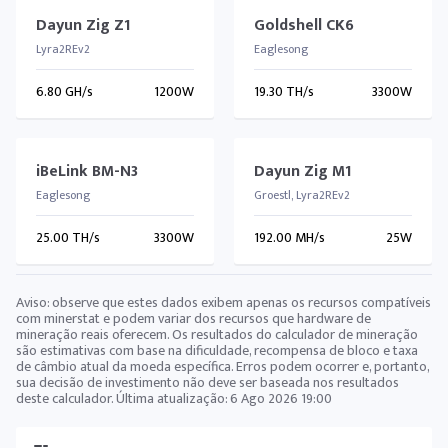
Dayun Zig Z1
Goldshell CK6
Lyra2REv2
Eaglesong
6.80 GH/s
1200W
19.30 TH/s
3300W
iBeLink BM-N3
Dayun Zig M1
Eaglesong
Groestl, Lyra2REv2
25.00 TH/s
3300W
192.00 MH/s
25W
Aviso: observe que estes dados exibem apenas os recursos compatíveis
com minerstat e podem variar dos recursos que hardware de
mineração reais oferecem. Os resultados do calculador de mineração
são estimativas com base na dificuldade, recompensa de bloco e taxa
de câmbio atual da moeda específica. Erros podem ocorrer e, portanto,
sua decisão de investimento não deve ser baseada nos resultados
deste calculador. Última atualização:
6 Ago 2026 19:00