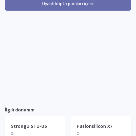
Uyarılı kripto paraları içerir
İlgili donanım
StrongU STU-U6
Fusionsilicon X7
X11
X11