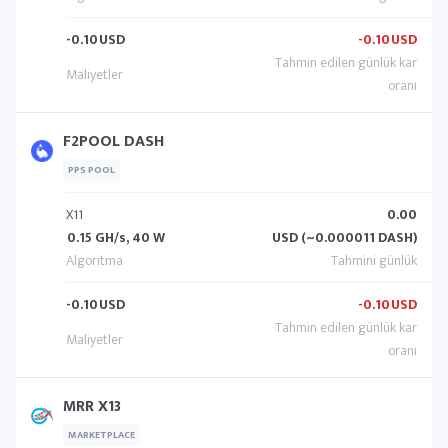
-0.10
USD
-0.10
USD
F2POOL DASH
PPS POOL
X11
0.00
0.15 GH/s, 40 W
USD (~0.000011 DASH)
-0.10
USD
-0.10
USD
MRR X13
MARKETPLACE