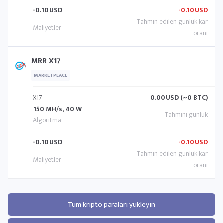
-0.10
USD
-0.10
USD
MRR X17
MARKETPLACE
X17
0.00
USD (~0 BTC)
150 MH/s, 40 W
-0.10
USD
-0.10
USD
Tüm kripto paraları yükleyin