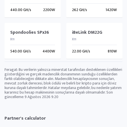
440.00 GH/s
2200W
262 GH/s
1420W
Spondoolies SPx36
iBeLink DM22G
X11
X11
540.00 GH/s
4400W
22.00 GH/s
810W
Feragat: Bu verilerin yalnızca minerstat tarafından desteklenen özellikleri
gösterdiğini ve gerçek madencilik donanımının sunduğu özelliklerden
farklı olabileceğini dikkate alın. Madencilik hesaplayıcısının sonuçları,
mevcut zorluk derecesi, blok ödülü ve belirli bir kripto para için döviz
kuruna dayalı tahminlerdir. Hatalar meydana gelebilir, bu nedenle yatırım
kararınız bu hesap makinesinin sonuçlarına dayalı olmamalıdır. Son
güncelleme:
9 Ağustos 2026 9:20
Partner's calculator