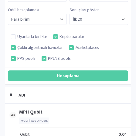
Ödül hesaplaması
Sonuçları göster
Uyarılarla birlikte
Kripto paralar
Çoklu algoritmalı havuzlar
Marketplaces
PPS pools
PPLNS pools
#
ADI
MPH Qubit
MULTI-ALGO POOL
Qubit
0.01