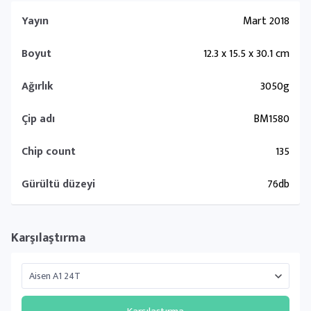
Yayın
Mart 2018
Boyut
12.3 x 15.5 x 30.1 cm
Ağırlık
3050g
Çip adı
BM1580
Chip count
135
Gürültü düzeyi
76db
Karşılaştırma