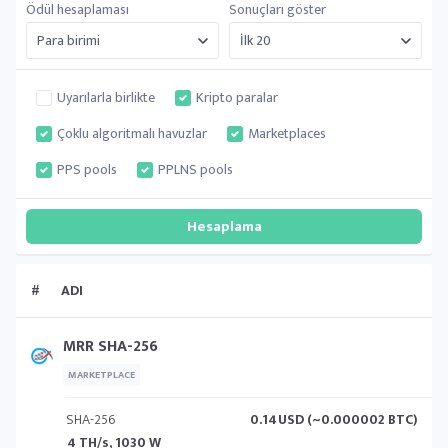
Ödül hesaplaması
Sonuçları göster
Uyarılarla birlikte
Kripto paralar
Çoklu algoritmalı havuzlar
Marketplaces
PPS pools
PPLNS pools
#
ADI
MRR SHA-256
MARKETPLACE
SHA-256
0.14
USD (~0.000002 BTC)
4 TH/s, 1030 W