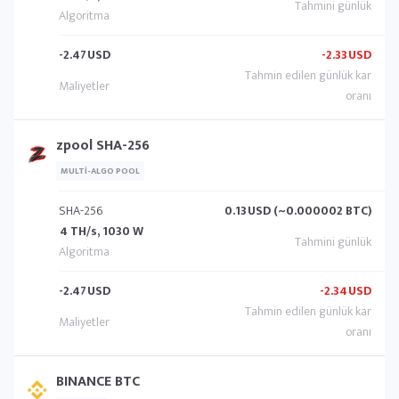
-2.47
USD
-2.33
USD
zpool SHA-256
MULTI-ALGO POOL
SHA-256
0.13
USD (~0.000002 BTC)
4 TH/s, 1030 W
-2.47
USD
-2.34
USD
BINANCE BTC