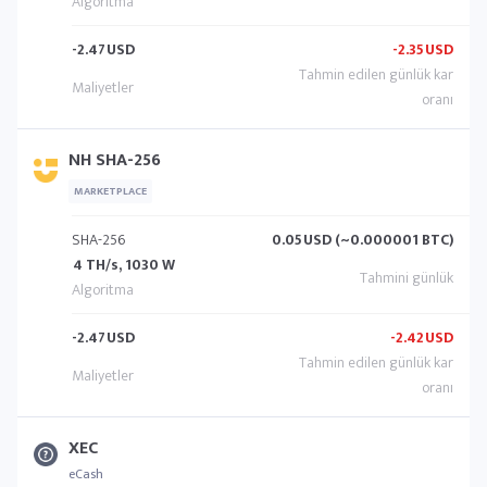
-2.47
USD
-2.35
USD
NH SHA-256
MARKETPLACE
SHA-256
0.05
USD (~0.000001 BTC)
4 TH/s, 1030 W
-2.47
USD
-2.42
USD
XEC
eCash