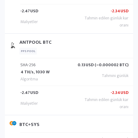
-2.47
USD
-2.34
USD
ANTPOOL BTC
PPS POOL
SHA-256
0.13
USD (~0.000002 BTC)
4 TH/s, 1030 W
-2.47
USD
-2.34
USD
BTC+SYS