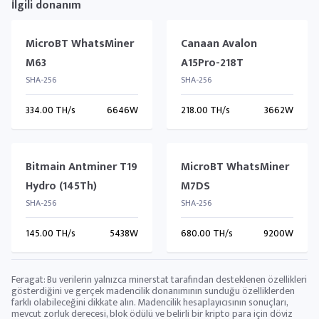
İlgili donanım
MicroBT WhatsMiner
Canaan Avalon
M63
A15Pro-218T
SHA-256
SHA-256
334.00 TH/s
6646W
218.00 TH/s
3662W
Bitmain Antminer T19
MicroBT WhatsMiner
Hydro (145Th)
M7DS
SHA-256
SHA-256
145.00 TH/s
5438W
680.00 TH/s
9200W
Feragat: Bu verilerin yalnızca minerstat tarafından desteklenen özellikleri
gösterdiğini ve gerçek madencilik donanımının sunduğu özelliklerden
farklı olabileceğini dikkate alın. Madencilik hesaplayıcısının sonuçları,
mevcut zorluk derecesi, blok ödülü ve belirli bir kripto para için döviz