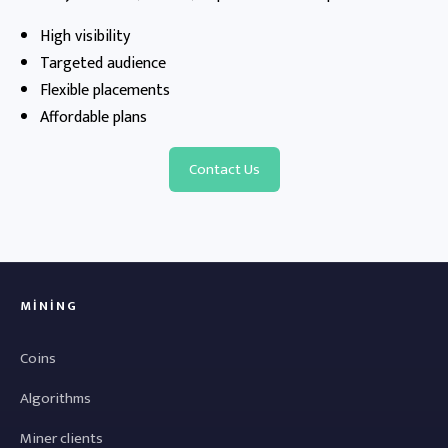
High visibility
Targeted audience
Flexible placements
Affordable plans
Contact Us
MINING
Coins
Algorithms
Miner clients