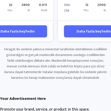
32
2800
0.011
SHA-
12
2000
256
TH/s
W
TH/W
TH/s
W
Daha fazla keşfedin
Daha fazla keşfedin
Feragat: Bu verilerin yalnızca minerstat tarafından desteklenen özellikleri
gösterdiğini ve gerçek madencilik donanımının sunduğu özelliklerden
farklı olabileceğini dikkate alın. Madencilik hesaplayıcısının sonuçları,
mevcut zorluk derecesi, blok ödülü ve belirli bir kripto para için döviz
kuruna dayalı tahminlerdir. Hatalar meydana gelebilir, bu nedenle yatırım
kararınız bu hesap makinesinin sonuçlarına dayalı olmamalıdır.
Your Advertisement Here
Promote your brand, service, or product in this space.