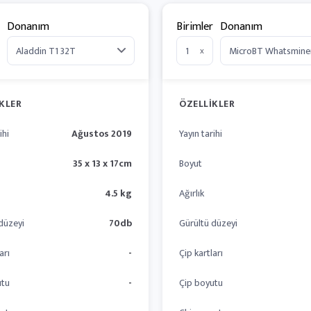
Donanım
Birimler
Donanım
x
KLER
ÖZELLIKLER
ihi
Ağustos 2019
Yayın tarihi
35 x 13 x 17cm
Boyut
4.5 kg
Ağırlık
düzeyi
70db
Gürültü düzeyi
arı
-
Çip kartları
utu
-
Çip boyutu