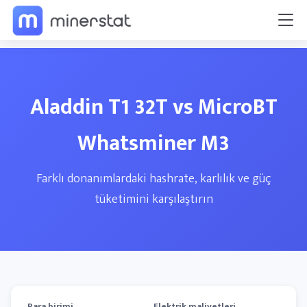
Aladdin T1 32T vs MicroBT
Whatsminer M3
Farklı donanımlardaki hashrate, karlılık ve güç
tüketimini karşılaştırın
Para birimi
Elektrik maliyetleri