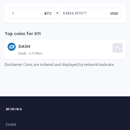
=
BTC
USD
Top coins for X11
DASH
0%
Dash - 2.71 PH/s
Disclaimer: Coins are ordered and displayed by network hashrate.
MINING
Coins