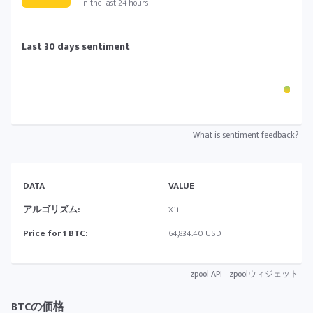
in the last 24 hours
Last 30 days sentiment
What is sentiment feedback?
DATA
VALUE
アルゴリズム:
X11
Price for 1 BTC:
64,834.40 USD
zpool API
zpoolウィジェット
BTCの価格