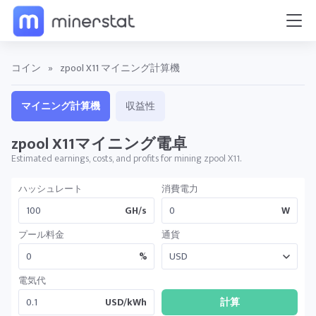
コイン
»
zpool X11 マイニング計算機
マイニング計算機
収益性
zpool X11マイニング電卓
Estimated earnings, costs, and profits for mining zpool X11.
ハッシュレート
消費電力
GH/s
W
プール料金
通貨
%
電気代
USD/kWh