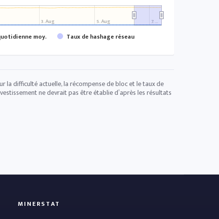
3. Aug
5. Aug
7. …
uotidienne moy.
Taux de hashage réseau
 la difficulté actuelle, la récompense de bloc et le taux de
vestissement ne devrait pas être établie d’après les résultats
MINERSTAT