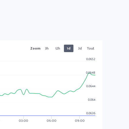
Zoom
3h
12h
1d
3d
Tout
0.0652
0.0648
0.0644
0.064
0.0636
g
03:00
06:00
09:00