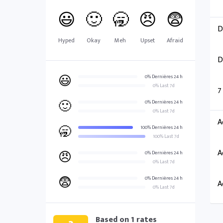
😃
🙂
🥱
😠
😨
D
Hyped
Okay
Meh
Upset
Afraid
D
😃
0% Dernières 24 h
0% Last 7d
7
🙂
0% Dernières 24 h
0% Last 7d
A
🥱
100% Dernières 24 h
100% Last 7d
A
😠
0% Dernières 24 h
0% Last 7d
😨
0% Dernières 24 h
A
0% Last 7d
Based on
1
rates