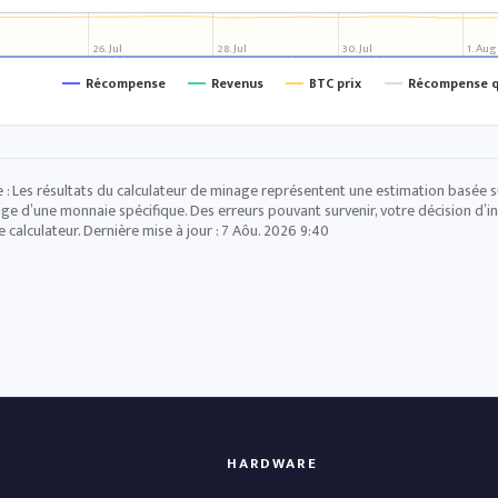
26. Jul
28. Jul
30. Jul
1. Aug
Récompense
Revenus
BTC prix
Récompense q
 : Les résultats du calculateur de minage représentent une estimation basée sur
ge d’une monnaie spécifique. Des erreurs pouvant survenir, votre décision d’in
e calculateur. Dernière mise à jour :
7 Aôu. 2026 9:40
HARDWARE