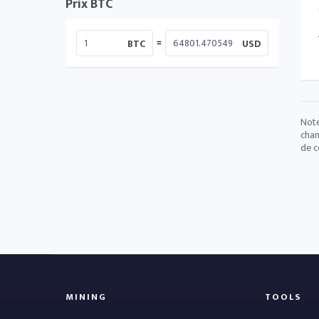
Prix BTC
=
BTC
USD
Note
chan
de c
MINING
TOOLS