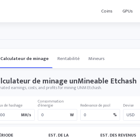
Coins
GPUs
Calculateur de minage
Rentabilité
Mineurs
lculateur de minage unMineable Etchash
mated earnings, costs, and profits for mining UNM Etchash.
Consommation
ux de hashage
d’énergie
Redevance de pool
Devise
MH/s
W
%
ÉRIODE
EST. DE LA
EST. DES REVENUS