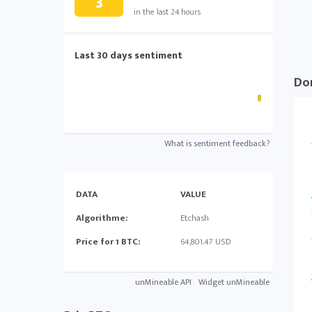
3
in the last 24 hours
Last 30 days sentiment
Do
What is sentiment feedback?
DATA
VALUE
Algorithme:
Etchash
Price for 1 BTC:
64,801.47 USD
unMineable API
Widget unMineable