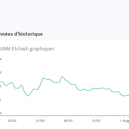
nnées d’historique
UNM Etchash graphiques
4
3
2
1
0
12:00
15:00
18:00
21:00
7. Au