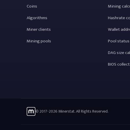
Coins
Mining calc
Algorithms
Hashrate c
Miner clients
Wallet addr
Mining pools
Pool status
DAG size ca
BIOS collec
© 2017-2026 Minerstat. All Rights Reserved.