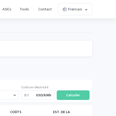
ASICs
Tools
Contact
Francais
Coûts en électricité
USD/kWh
COÛTS
EST. DE LA