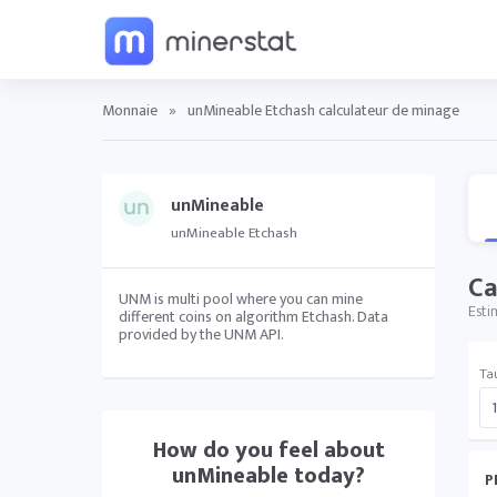
Monnaie
»
unMineable Etchash calculateur de minage
unMineable
unMineable Etchash
Ca
UNM is multi pool where you can mine
Esti
different coins on algorithm Etchash. Data
provided by the UNM API.
Ta
How do you feel about
unMineable
today?
P