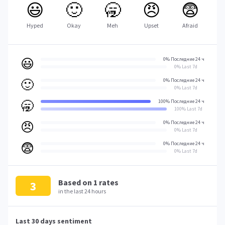
😃
🙂
🥱
😠
😨
Hyped
Okay
Meh
Upset
Afraid
😃
0% Последние 24 ч
0% Last 7d
🙂
0% Последние 24 ч
0% Last 7d
🥱
100% Последние 24 ч
100% Last 7d
😠
0% Последние 24 ч
0% Last 7d
😨
0% Последние 24 ч
0% Last 7d
Based on
1
rates
3
in the last 24 hours
Last 30 days sentiment