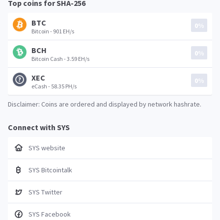
Top coins for SHA-256
BTC
0%
Bitcoin - 901 EH/s
BCH
0%
Bitcoin Cash - 3.59 EH/s
XEC
0%
eCash - 58.35 PH/s
Disclaimer: Coins are ordered and displayed by network hashrate.
Connect with SYS
SYS website
SYS Bitcointalk
SYS Twitter
SYS Facebook