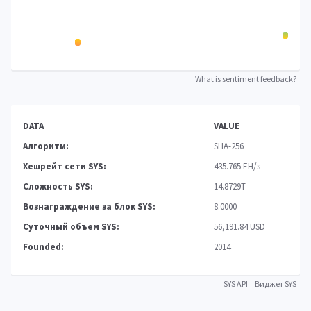
What is sentiment feedback?
DATA
VALUE
Алгоритм:
SHA-256
Хешрейт сети SYS:
435.765 EH/s
Сложность SYS:
14.8729T
Вознаграждение за блок SYS:
8.0000
Суточный объем SYS:
56,191.84 USD
Founded:
2014
SYS API
Виджет SYS