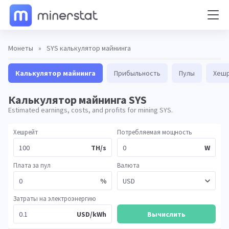
Монеты
»
SYS калькулятор майнинга
Калькулятор майнинга
Прибыльность
Пулы
Хешр
Калькулятор майнинга SYS
Estimated earnings, costs, and profits for mining SYS.
Хешрейт
Потребляемая мощность
TH/s
W
Плата за пул
Валюта
%
Затраты на электроэнергию
USD/kWh