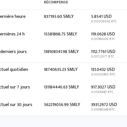
RÉCOMPENSE
ernière heure
837195.60 SMLY
5.8541 USD
0.00009062 BTC
ernières 24 h
15581868.75 SMLY
119.0628 USD
0.00184309 BTC
 derniers jours
138108341.98 SMLY
1112.7761 USD
0.01722577 BTC
ctuel quotidien
18740635.23 SMLY
131.0432 USD
0.00202855 BTC
ctuel sur 7 jours
131184446.63 SMLY
917.3027 USD
0.01419985 BTC
ctuel sur 30 jours
562219056.99 SMLY
3931.2972 USD
0.06085648 BTC