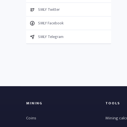
SMLY Twitter
SMLY Facebook
SMLY Telegram
MINING
TOOLS
Coins
Mining calc