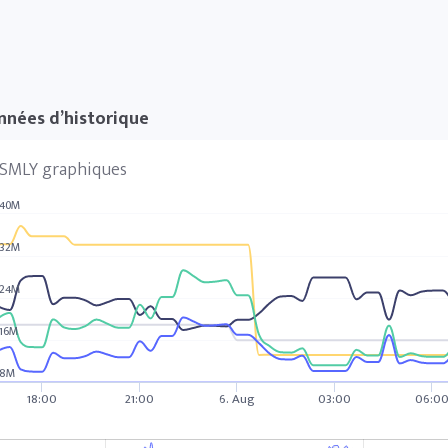
nnées d’historique
SMLY graphiques
40M
32M
24M
16M
8M
18:00
21:00
6. Aug
03:00
06:0