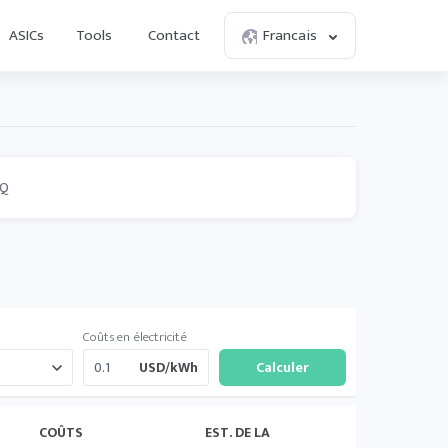
ASICs
Tools
Contact
Francais
AQ
Coûts en électricité
USD/kWh
COÛTS
EST. DE LA