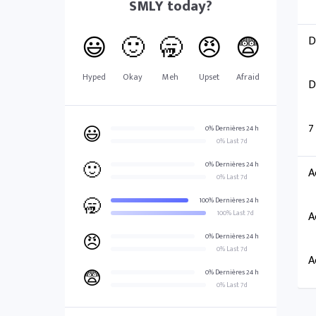
SMLY
today?
😃
🙂
🥱
😠
😨
D
Hyped
Okay
Meh
Upset
Afraid
D
7
😃
0% Dernières 24 h
0% Last 7d
🙂
0% Dernières 24 h
A
0% Last 7d
🥱
100% Dernières 24 h
100% Last 7d
A
😠
0% Dernières 24 h
0% Last 7d
A
😨
0% Dernières 24 h
0% Last 7d