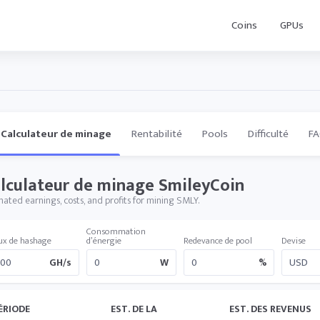
Coins
GPUs
Calculateur de minage
Rentabilité
Pools
Difficulté
F
lculateur de minage SmileyCoin
mated earnings, costs, and profits for mining SMLY.
Consommation
ux de hashage
d’énergie
Redevance de pool
Devise
GH/s
W
%
ÉRIODE
EST. DE LA
EST. DES REVENUS