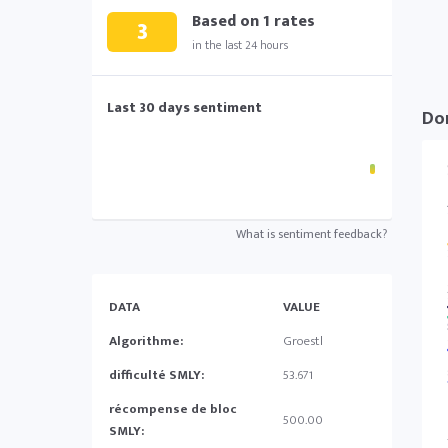
Based on
1
rates
3
in the last 24 hours
Last 30 days sentiment
Do
What is sentiment feedback?
DATA
VALUE
Algorithme:
Groestl
difficulté SMLY:
53.671
récompense de bloc
500.00
SMLY: