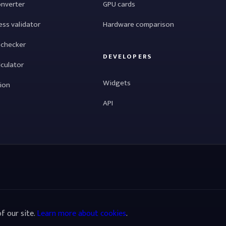
onverter
GPU cards
ess validator
Hardware comparison
 checker
DEVELOPERS
lculator
Widgets
tion
API
f our site.
Learn more about cookies
.