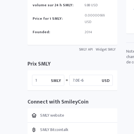
volume sur 24 h SMLY:
9.88 USD
0.00000699
Price for 1 SMLY:
USD
Founded:
2014
SMLY API
Widget SMLY
Note
chan
de c
Prix SMLY
=
SMLY
USD
Connect with SmileyCoin
SMLY website
SMLY Bitcointalk