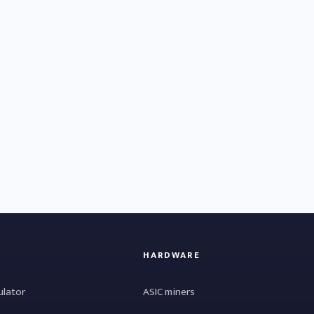
HARDWARE
ulator
ASIC miners