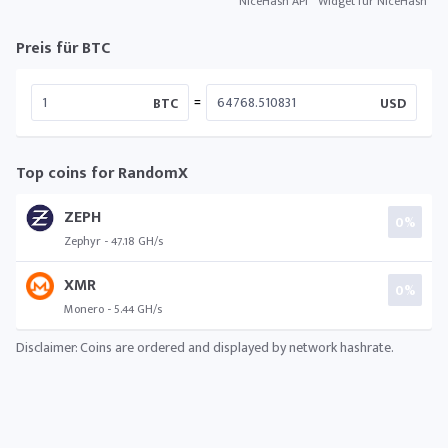
NiceHash API
Widget für NiceHash
Preis für BTC
=
BTC
USD
Top coins for RandomX
ZEPH
0%
Zephyr - 47.18 GH/s
XMR
0%
Monero - 5.44 GH/s
Disclaimer: Coins are ordered and displayed by network hashrate.