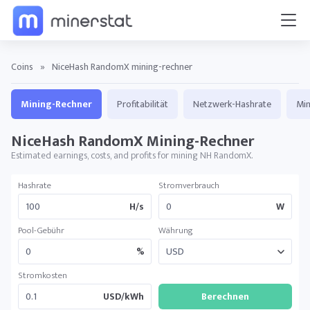
Coins
»
NiceHash RandomX mining-rechner
Mining-Rechner
Profitabilität
Netzwerk-Hashrate
Min
NiceHash RandomX Mining-Rechner
Estimated earnings, costs, and profits for mining NH RandomX.
Hashrate
Stromverbrauch
H/s
W
Pool-Gebühr
Währung
%
Stromkosten
USD/kWh