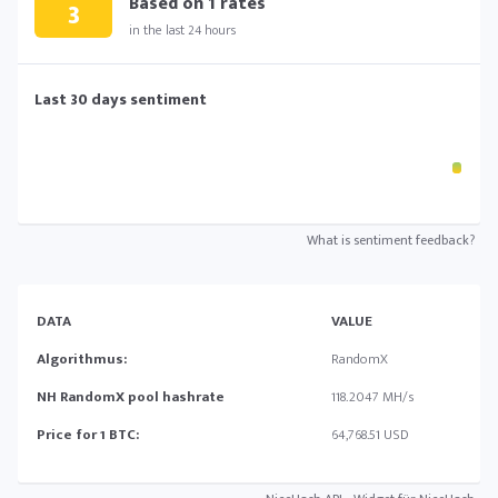
Based on
1
rates
3
in the last 24 hours
Last 30 days sentiment
What is sentiment feedback?
DATA
VALUE
Algorithmus:
RandomX
NH RandomX pool hashrate
118.2047 MH/s
Price for 1 BTC:
64,768.51 USD