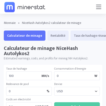
Monnaie
»
NiceHash Autolykos2 calculateur de minage
Calculateur de minage
Rentabilité
Taux de hashage résea
Calculateur de minage NiceHash
Autolykos2
Estimated earnings, costs, and profits for mining NH Autolykos2.
Taux de hashage
Consommation d’énergie
MH/s
W
Redevance de pool
Devise
%
Coûts en électricité