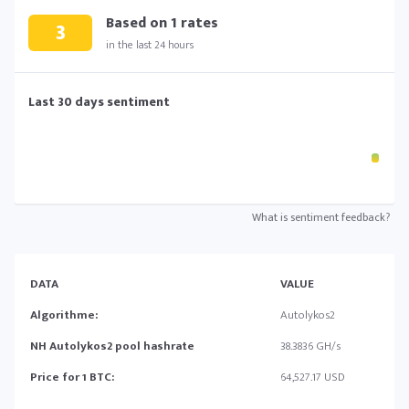
Based on
1
rates
3
in the last 24 hours
Last 30 days sentiment
What is sentiment feedback?
DATA
VALUE
Algorithme:
Autolykos2
NH Autolykos2 pool hashrate
38.3836 GH/s
Price for 1 BTC:
64,527.17 USD