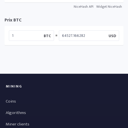
NiceHash API
Widget NiceHash
Prix BTC
=
BTC
USD
MINING
Coins
Algorithms
Miner clients