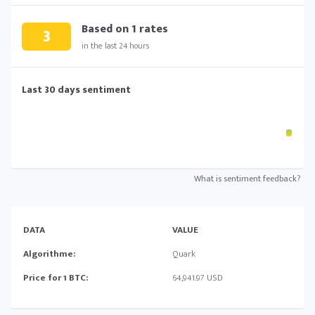
Based on
1
rates
3
in the last 24 hours
Last 30 days sentiment
What is sentiment feedback?
DATA
VALUE
Algorithme:
Quark
Price for 1 BTC:
64,941.97 USD