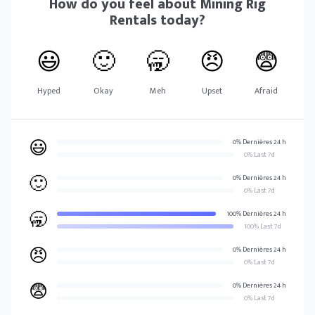
How do you feel about
Mining Rig
Rentals
today?
😃
🙂
🥱
😠
😨
Hyped
Okay
Meh
Upset
Afraid
😃
0% Dernières 24 h
0% Last 7d
🙂
0% Dernières 24 h
0% Last 7d
🥱
100% Dernières 24 h
100% Last 7d
😠
0% Dernières 24 h
0% Last 7d
😨
0% Dernières 24 h
0% Last 7d