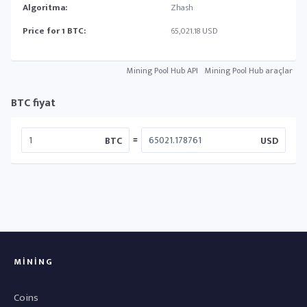
Algoritma:
Zhash
Price for 1 BTC:
65,021.18 USD
Mining Pool Hub API
Mining Pool Hub araçlar
BTC fiyat
=
BTC
USD
MINING
Coins