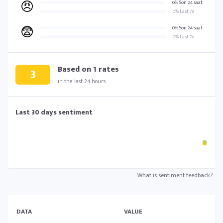
😠
0% Son 24 saat
0% Last 7d
😨
0% Son 24 saat
0% Last 7d
Based on
1
rates
3
in the last 24 hours
Last 30 days sentiment
What is sentiment feedback?
DATA
VALUE