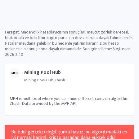
Feragat: Madencilik hesaplayıcısının sonuçları, mevcut zorluk derecesi,
blok ödülü ve belirli bir kripto para için döviz kuruna dayalı tahminlerdir.
Hatalar meydana gelebilir, bu nedenle yatırım kararınız bu hesap
makinesinin sonuçlarına dayalı olmamalıdır. Son güncelleme:
8 Ağustos
2026 2:40
Mining Pool Hub
Mining Pool Hub Zhash
MPH is multi pool where you can mine different coins on algorithm
Zhash. Data provided by the MPH API.
Bu ödül gerçekçi değil, çünkü havuz, bu algoritmadaki en
iyi normal hacimli kripto paradan daha yüksek ödül