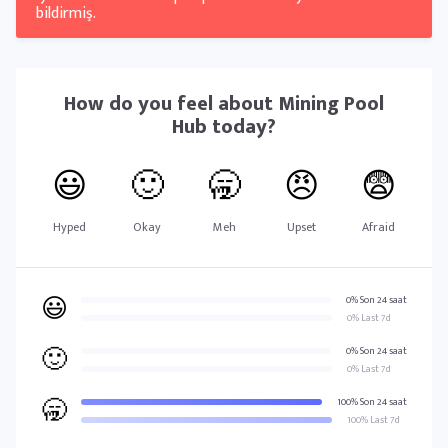
bildirmiş.
How do you feel about
Mining Pool
Hub
today?
😃
🙂
🥱
😠
😨
Hyped
Okay
Meh
Upset
Afraid
😃
0% Son 24 saat
0% Last 7d
🙂
0% Son 24 saat
0% Last 7d
🥱
100% Son 24 saat
100% Last 7d