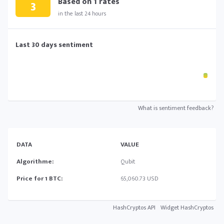
Based on
1
rates
3
in the last 24 hours
Last 30 days sentiment
What is sentiment feedback?
DATA
VALUE
Algorithme:
Qubit
Price for 1 BTC:
65,060.73 USD
HashCryptos API
Widget HashCryptos