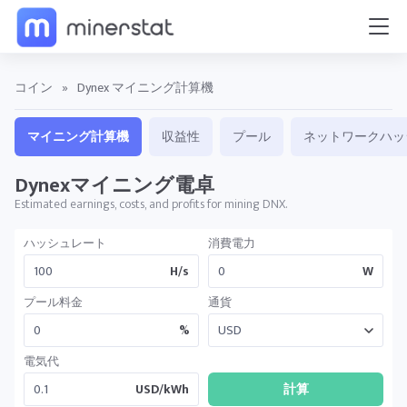
コイン
»
Dynex マイニング計算機
マイニング計算機
収益性
プール
ネットワークハッ
Dynexマイニング電卓
Estimated earnings, costs, and profits for mining DNX.
ハッシュレート
消費電力
H/s
W
プール料金
通貨
%
電気代
USD/kWh