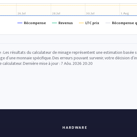
26. Jul
28. Jul
30. Jul
1. Aug
Récompense
Revenus
LTC prix
Récompense q
 : Les résultats du calculateur de minage représentent une estimation basée sur
ge d’une monnaie spécifique. Des erreurs pouvant survenir, votre décision d’in
e calculateur. Dernière mise à jour :
7 Aôu. 2026 20:20
HARDWARE