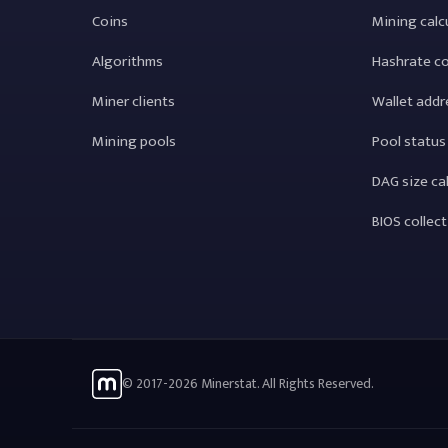
Coins
Mining calc
Algorithms
Hashrate c
Miner clients
Wallet addr
Mining pools
Pool status
DAG size ca
BIOS collec
© 2017-2026 Minerstat. All Rights Reserved.