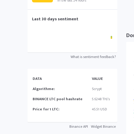
in the last 24 hours
Last 30 days sentiment
Do
What is sentiment feedback?
DATA
VALUE
Algorithme:
Scrypt
BINANCE LTC pool hashrate
5.6248 TH/s
Price for 1 LTC:
45.51 USD
Binance API
Widget Binance