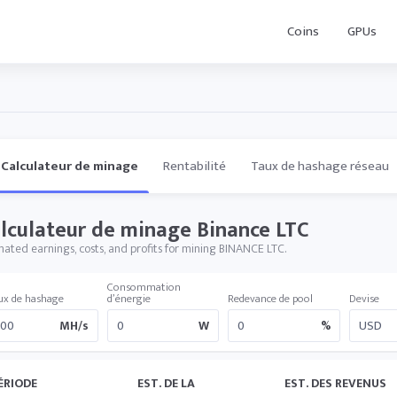
Coins
GPUs
Calculateur de minage
Rentabilité
Taux de hashage réseau
lculateur de minage Binance LTC
mated earnings, costs, and profits for mining BINANCE LTC.
Consommation
ux de hashage
d’énergie
Redevance de pool
Devise
MH/s
W
%
ÉRIODE
EST. DE LA
EST. DES REVENUS