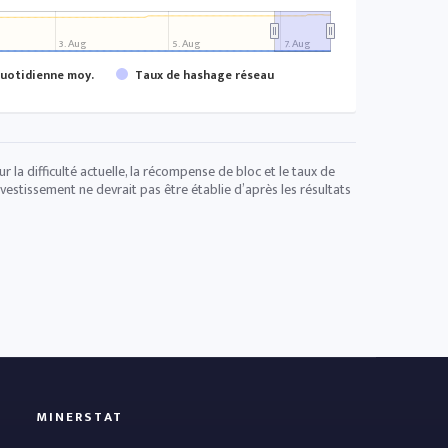
3. Aug
5. Aug
7. Aug
uotidienne moy.
Taux de hashage réseau
 la difficulté actuelle, la récompense de bloc et le taux de
vestissement ne devrait pas être établie d’après les résultats
MINERSTAT