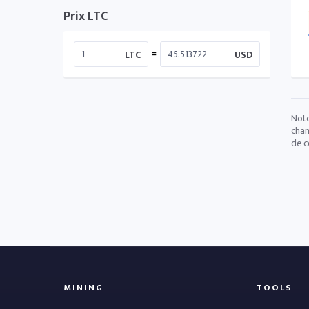
Prix LTC
=
LTC
USD
Note
chan
de c
MINING
TOOLS