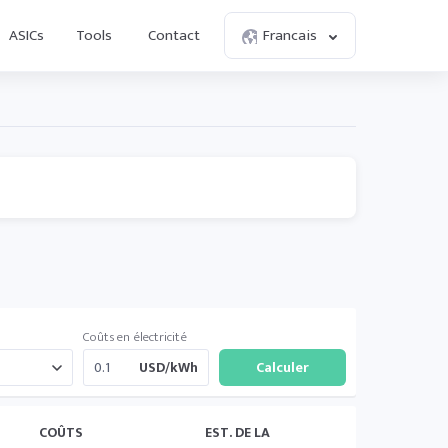
ASICs
Tools
Contact
Francais
Coûts en électricité
USD/kWh
COÛTS
EST. DE LA