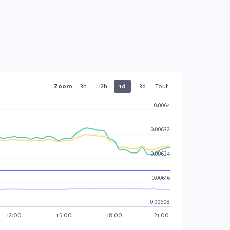
Zoom
3h
12h
1d
3d
Tout
0.0064
0.00632
0.00624
0.00616
0.00608
12:00
15:00
18:00
21:00