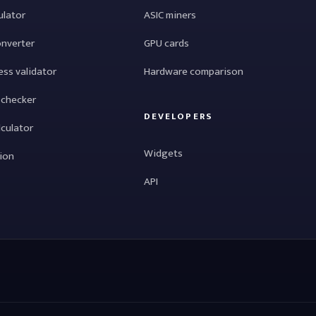
ulator
ASIC miners
onverter
GPU cards
ess validator
Hardware comparison
 checker
DEVELOPERS
lculator
Widgets
tion
API