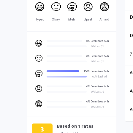
😃
🙂
🥱
😠
😨
D
Hyped
Okay
Meh
Upset
Afraid
D
😃
0% Dernières 24 h
0% Last 7d
7
🙂
0% Dernières 24 h
0% Last 7d
🥱
100% Dernières 24 h
A
100% Last 7d
😠
0% Dernières 24 h
A
0% Last 7d
😨
0% Dernières 24 h
0% Last 7d
A
Based on
1
rates
3