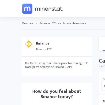
Monnaie
»
Binance LTC calculateur de minage
Binance
Binance LTC
Ca
BINANCE is Pay-per-Share pool for mining LTC.
Esti
Data provided by the BINANCE API.
Ta
How do you feel about
Binance
today?
P