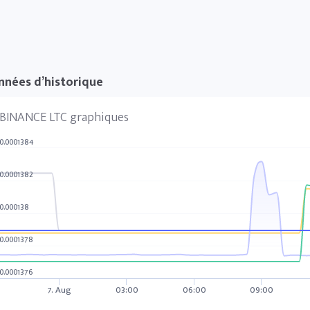
nnées d’historique
BINANCE LTC graphiques
0.0001384
0.0001382
0.000138
0.0001378
0.0001376
7. Aug
03:00
06:00
09:00