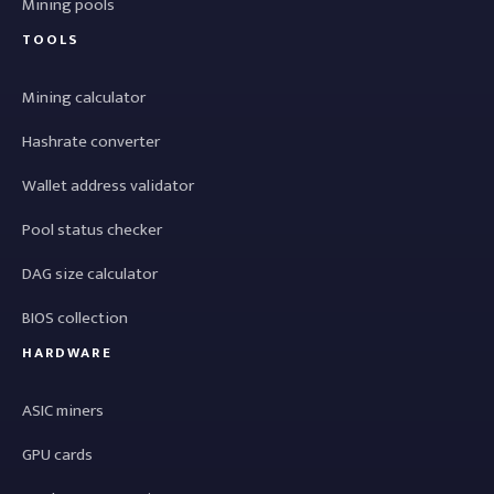
Mining pools
TOOLS
Mining calculator
Hashrate converter
Wallet address validator
Pool status checker
DAG size calculator
BIOS collection
HARDWARE
ASIC miners
GPU cards