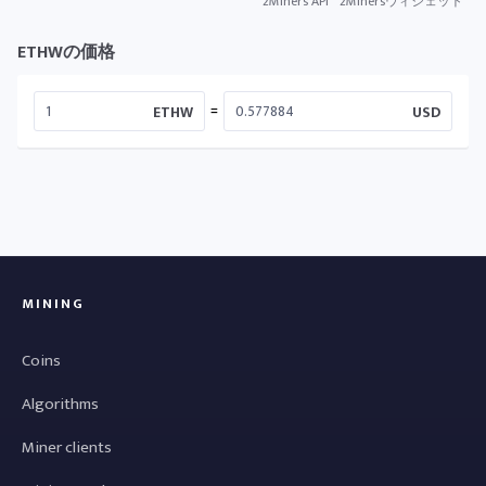
2Miners API
2Minersウィジェット
ETHWの価格
=
ETHW
USD
MINING
Coins
Algorithms
Miner clients