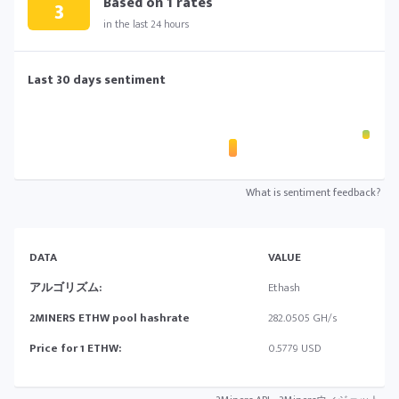
Based on
1
rates
3
in the last 24 hours
Last 30 days sentiment
What is sentiment feedback?
DATA
VALUE
アルゴリズム:
Ethash
2MINERS ETHW pool hashrate
282.0505 GH/s
Price for 1 ETHW:
0.5779 USD