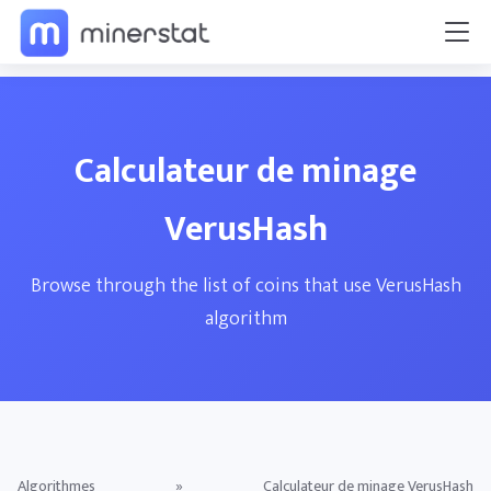
Calculateur de minage
VerusHash
Browse through the list of coins that use VerusHash
algorithm
Algorithmes
»
Calculateur de minage VerusHash