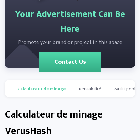
Your Advertisement Can Be
Here
Promote your brand or project in this space
Contact Us
Calculateur de minage
Rentabilité
Multi-pools
Calculateur de minage
VerusHash