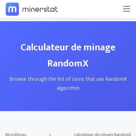
Calculateur de minage
RandomX
Browse through the list of coins that use RandomX
algorithm
Algorithmes
»
Calculateur de minage RandomX