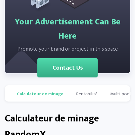
Your Advertisement Can Be
Here
Promote your brand or project in this space
Contact Us
Calculateur de minage
Rentabilité
Multi-pools
Calculateur de minage
RandomX